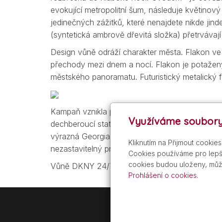
evokující metropolitní šum, následuje květinový
jedinečných zážitků, které nenajdete nikde ji
(syntetická ambrově dřevitá složka) přetrvávaj
Design vůně odráží charakter města. Flakon ve
přechody mezi dnem a nocí. Flakon je potažen
městského panoramatu. Futuristický metalický 
Kampaň vznikla pod kreativním vedením Treaye
Využíváme soubory
dechberoucí statické snímky, zatímco Theo Stan
výrazná Georgia Palmer, jejíž nezkrotná ener
Kliknutím na Přijmout cookie
nezastavitelný proud času, sílu ženskosti a roz
Cookies používáme pro lepší
cookies budou uloženy, můž
Vůně DKNY 24/7 bude k dostání od září ve vybr
Prohlášení o cookies.