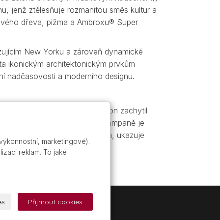
ínu, jenž ztělesňuje rozmanitou směs kultur a
alového dřeva, pižma a Ambroxu® Super
ulzujícím New Yorku a zároveň dynamické
ta ikonickým architektonickým prvkům
ní nadčasovosti a moderního designu.
a značky. Fotograf Dan Jackson zachytil
 o slavném duchu města. Tváří kampaně je
inového životního stylu města, ukazuje
 výkonnostní, marketingové).
izaci reklam. To jaké
es
Přijmout cookies