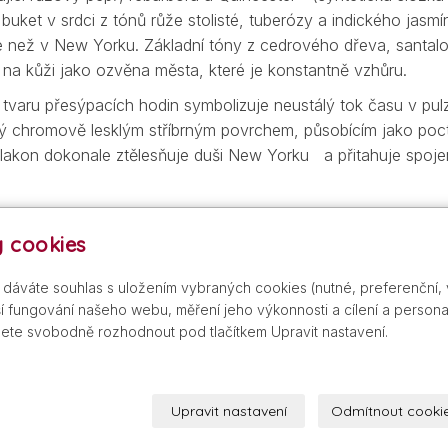
 buket v srdci z tónů růže stolisté, tuberózy a indického jasm
nde než v New Yorku. Základní tóny z cedrového dřeva, sant
í na kůži jako ozvěna města, které je konstantně vzhůru.
 tvaru přesýpacích hodin symbolizuje neustálý tok času v p
ý chromově lesklým stříbrným povrchem, působícím jako poc
flakon dokonale ztělesňuje duši New Yorku a přitahuje spoje
 Lairda, legendy módní branže a dlouholetého spolupracovník
 cookies
ley zručně stvořil video spot, který dokonale rozvíjí příběh
gie souzní s New Yorkem. Kampaň DKNY 24/7 je oslavou 24hod
s dáváte souhlas s uložením vybraných cookies (nutné, preferenční,
manitost obyvatel.
 fungování našeho webu, měření jeho výkonnosti a cílení a personal
ete svobodně rozhodnout pod tlačítkem Upravit nastavení.
aných sítích parfumerií.
Upravit nastavení
Odmítnout cooki
+420 605 209 211
info@gdist.cz