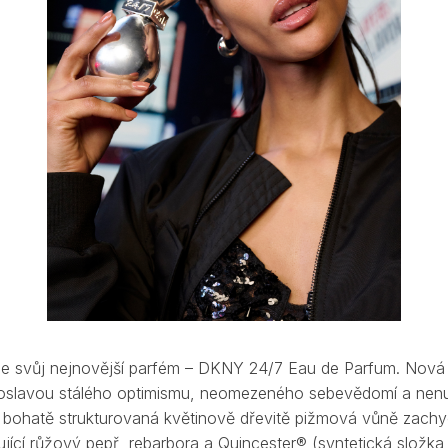
e svůj nejnovější parfém – DKNY 24/7 Eau de Parfum. Nová v
 oslavou stálého optimismu, neomezeného sebevědomí a nen
bohatě strukturovaná květinově dřevitě pižmová vůně zachyc
ící růžový pepř, rebarbora a Quincester® (syntetická slož