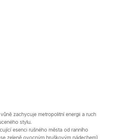
ůně zachycuje metropolitní energii a ruch
uceného stylu.
ující esenci rušného města od ranního
ka se zeleně ovocným hruškovým nádechem),