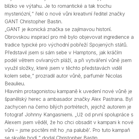
blízko ve výtahu. Je to romantické a tak trochu
mysteriózní,“ řekl o nové vůni kreativní ředitel značky
GANT Christopher Bastin.
„GANT je ikonická značka se zajímavou historií.
Obrovskou inspirací pro mě bylo objevovat ingredience a
tradice typické pro východní pobřeží Spojených států.
Představil jsem si sám sebe v Hamptons, jak kráčím
podél větrem ovívaných pláží, a při vytváření vůně jsem
využil složky, které jsem v těchto představách viděl
kolem sebe,“ prozradil autor vůně, parfumér Nicolas
Beaulieu.
Hlavním protagonistou kampaně k uvedení nové vůně je
španělský herec a ambasador značky Alex Pastrana. Byl
zachycen na černo bílých portrétech, jejichž autorem je
fotograf Johnny Kangasniemi. „Už od první spolupráce s
Alexem jsem věděl, že ho chci obsadit v kampani k nové
vůni – jsme poctěni mít ho ‚na palubě‘. Pro tuto kampaň
se skvěle hodí,“ dodal Christopher Bastin.