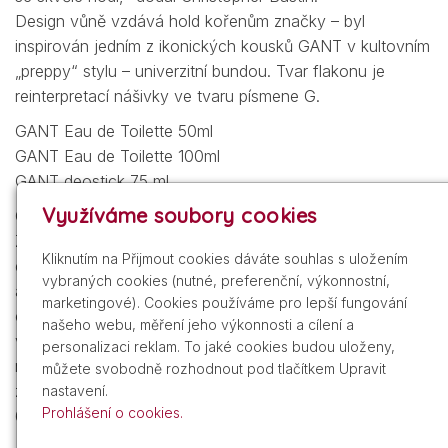
Design vůně vzdává hold kořenům značky – byl
inspirován jedním z ikonických kousků GANT v kultovním
„preppy“ stylu – univerzitní bundou. Tvar flakonu je
reinterpretací nášivky ve tvaru písmene G.
GANT Eau de Toilette 50ml
GANT Eau de Toilette 100ml
GANT deostick 75 ml
Využíváme soubory cookies
O značce GANT
Značka GANT vznikla roku 1949. Už více než sedm
Kliknutím na Přijmout cookies dáváte souhlas s uložením
dekád je významným průkopníkem ikonického
vybraných cookies (nutné, preferenční, výkonnostní,
amerického sportovního stylu inspirovaného ležérně
marketingové). Cookies používáme pro lepší fungování
elegantním oblékáním studentů prestižních univerzit na
našeho webu, měření jeho výkonnosti a cílení a
východním pobřeží USA. GANT pro svůj jedinečný styl
personalizaci reklam. To jaké cookies budou uloženy,
nadále získává další nové příznivce po celém světě – má
můžete svobodně rozhodnout pod tlačítkem Upravit
zastoupení v 79 zemích a může se pochlubit více než
nastavení.
Prohlášení o cookies.
600 obchody. Více informací najdete na gant.com.