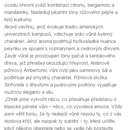
úvodu ohromí svěží kombinací citronu, bergamotu a
mandarinky. Následují pikantní tóny růžového pepře a
listů kurkumy.
Akord vavřínu, jenž evokuje tradici amerických
univerzitních kampusů, vdechuje srdci vůně bylinný
charakter. Jeho aroma podtrhují hořkosladké nuance
pelyňku ve spojení s rozmarýnem a cedrovým dřevem.
Závěr vůně je prostoupen tóny pačuli a santalového
dřeva, jež přinášejí okouzlující hřejivost. Ambrově
pižmový Ambertonic vůni ovíjí jako sametový šál a
podtrhuje její smyslný charakter. Pižmová složka
Sinfonide s dřevitými a pudrovými podtóny vyjadřuje
mužnou eleganci a sílu.
„Chtěli jsme vytvořit něco, co přesahuje představu o
klasické pánské vůni – něco, co vyvolává emoce. Vždy
jsem věřil tomu, že ty nejlepší vůně nejsou ty, co z vás
doslova křičí, ale naopak ty subtilní – ty, které ucítíte,
když někoho obejmete nebo se vedle něj postavíte