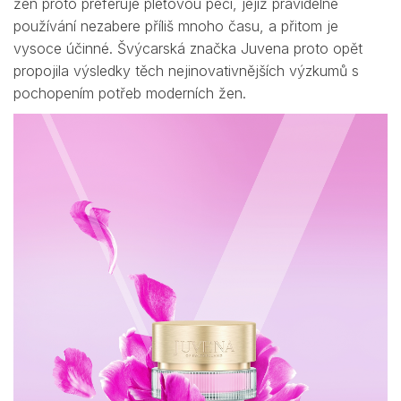
žen proto preferuje pleťovou péči, jejíž pravidelné
používání nezabere příliš mnoho času, a přitom je
vysoce účinné. Švýcarská značka Juvena proto opět
propojila výsledky těch nejinovativnějších výzkumů s
pochopením potřeb moderních žen.