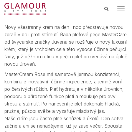
Men
Nový všestranný krém na den i noc představuje novou
zbraň v boji proti stárnutí. Řada pleťové péče MasterCare
od švýcarské značky Juvena se rozšiřuje o nový luxusní
krém, který je vrcholem celé této vysoce účinné pečující
řady, jež běžnou rutinu v péči o pleť pozvedává na úplně
novou úroveň.
MasterCream Rose má sametově jemnou konzistenci,
kombinuje inovativní účinné ingredience, a jemně voní
po čerstvých růžích. Pleť hydratuje v několika úrovních,
podporuje přirozené funkce pleti a redukuje projevy
stresu a stárnutí. Po nanesení je pleť dokonale hladká,
pružná, působí svěže a vyzařuje mladistvý jas.
Naše diáře jsou často plné schůzek a úkolů. Den sotva
začne a ani se nenadějeme, už je zase večer. Spousta