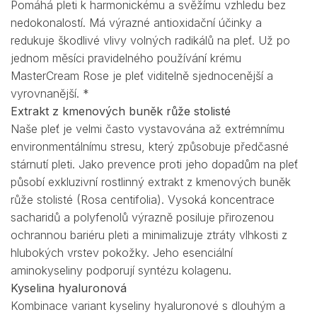
Pomáhá pleti k harmonickému a svěžímu vzhledu bez
nedokonalostí. Má výrazné antioxidační účinky a
redukuje škodlivé vlivy volných radikálů na pleť. Už po
jednom měsíci pravidelného používání krému
MasterCream Rose je pleť viditelně sjednocenější a
vyrovnanější. *
Extrakt z kmenových buněk růže stolisté
Naše pleť je velmi často vystavována až extrémnímu
environmentálnímu stresu, který způsobuje předčasné
stárnutí pleti. Jako prevence proti jeho dopadům na pleť
působí exkluzivní rostlinný extrakt z kmenových buněk
růže stolisté (Rosa centifolia). Vysoká koncentrace
sacharidů a polyfenolů výrazně posiluje přirozenou
ochrannou bariéru pleti a minimalizuje ztráty vlhkosti z
hlubokých vrstev pokožky. Jeho esenciální
aminokyseliny podporují syntézu kolagenu.
Kyselina hyaluronová
Kombinace variant kyseliny hyaluronové s dlouhým a