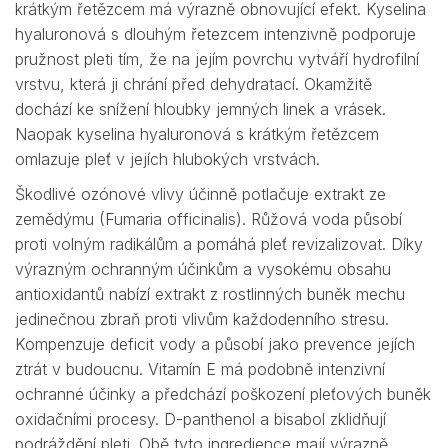
krátkým řetězcem má výrazně obnovující efekt. Kyselina
hyaluronová s dlouhým řetezcem intenzivně podporuje
pružnost pleti tím, že na jejím povrchu vytváří hydrofilní
vrstvu, která ji chrání před dehydratací. Okamžitě
dochází ke snížení hloubky jemných linek a vrásek.
Naopak kyselina hyaluronová s krátkým řetězcem
omlazuje pleť v jejích hlubokých vrstvách.
Škodlivé ozónové vlivy účinně potlačuje extrakt ze
zemědýmu (Fumaria officinalis). Růžová voda působí
proti volným radikálům a pomáhá pleť revizalizovat. Díky
výrazným ochranným účinkům a vysokému obsahu
antioxidantů nabízí extrakt z rostlinných buněk mechu
jedinečnou zbraň proti vlivům každodenního stresu.
Kompenzuje deficit vody a působí jako prevence jejích
ztrát v budoucnu. Vitamín E má podobně intenzivní
ochranné účinky a předchází poškození pleťových buněk
oxidačními procesy. D-panthenol a bisabol zklidňují
podráždění pleti. Obě tyto ingredience mají výrazně