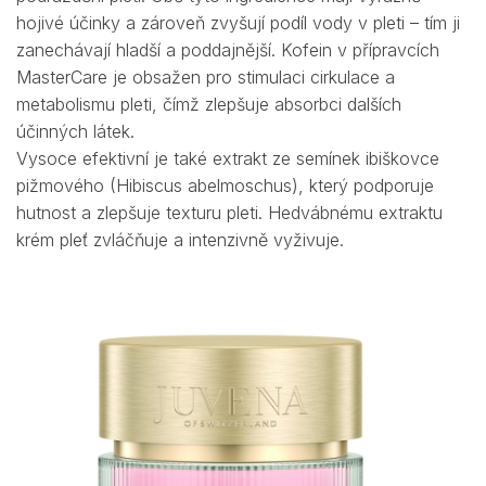
hojivé účinky a zároveň zvyšují podíl vody v pleti – tím ji
zanechávají hladší a poddajnější. Kofein v přípravcích
MasterCare je obsažen pro stimulaci cirkulace a
metabolismu pleti, čímž zlepšuje absorbci dalších
účinných látek.
Vysoce efektivní je také extrakt ze semínek ibiškovce
pižmového (Hibiscus abelmoschus), který podporuje
hutnost a zlepšuje texturu pleti. Hedvábnému extraktu
krém pleť zvláčňuje a intenzivně vyživuje.