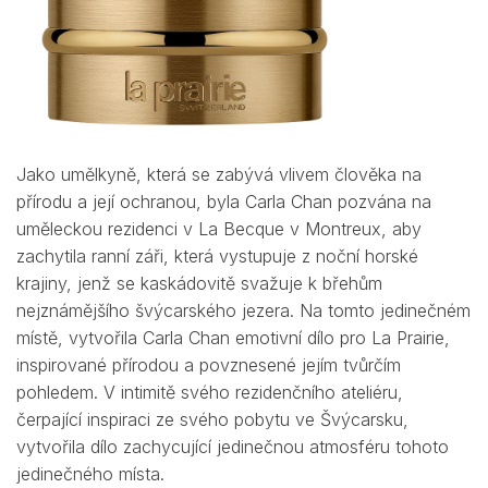
Jako umělkyně, která se zabývá vlivem člověka na
přírodu a její ochranou, byla Carla Chan pozvána na
uměleckou rezidenci v La Becque v Montreux, aby
zachytila ranní záři, která vystupuje z noční horské
krajiny, jenž se kaskádovitě svažuje k břehům
nejznámějšího švýcarského jezera. Na tomto jedinečném
místě, vytvořila Carla Chan emotivní dílo pro La Prairie,
inspirované přírodou a povznesené jejím tvůrčím
pohledem. V intimitě svého rezidenčního ateliéru,
čerpající inspiraci ze svého pobytu ve Švýcarsku,
vytvořila dílo zachycující jedinečnou atmosféru tohoto
jedinečného místa.