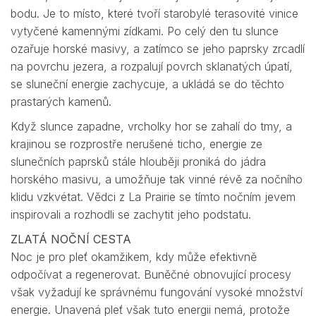
bodu. Je to místo, které tvoří starobylé terasovité vinice
vytyčené kamennými zídkami. Po celý den tu slunce
ozařuje horské masivy, a zatímco se jeho paprsky zrcadlí
na povrchu jezera, a rozpalují povrch sklanatých úpatí,
se sluneční energie zachycuje, a ukládá se do těchto
prastarých kamenů.
Když slunce zapadne, vrcholky hor se zahalí do tmy, a
krajinou se rozprostře nerušené ticho, energie ze
slunečních paprsků stále hlouběji proniká do jádra
horského masivu, a umožňuje tak vinné révě za nočního
klidu vzkvétat. Vědci z La Prairie se tímto nočním jevem
inspirovali a rozhodli se zachytit jeho podstatu.
ZLATÁ NOČNÍ CESTA
Noc je pro pleť okamžikem, kdy může efektivně
odpočívat a regenerovat. Buněčné obnovující procesy
však vyžadují ke správnému fungování vysoké množství
energie. Unavená pleť však tuto energii nemá, protože