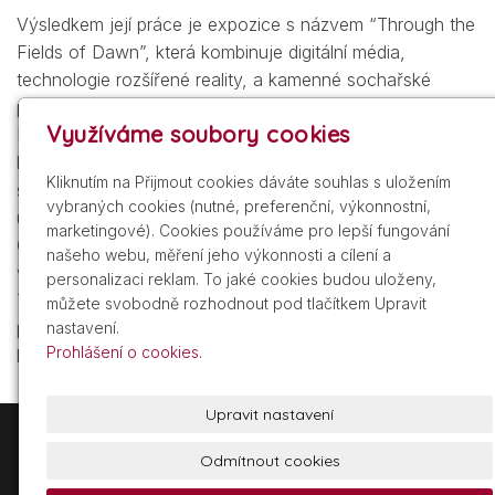
Výsledkem její práce je expozice s názvem “Through the
Fields of Dawn”, která kombinuje digitální média,
technologie rozšířené reality, a kamenné sochařské
prvky. Expozice byla představena na Art Basel Hong
Využíváme soubory cookies
Kong v březnu 2022 v Tai Kwun, ikonickém
hongkongském centru pro kulturní dědictví a umění - jako
Kliknutím na Přijmout cookies dáváte souhlas s uložením
součást poslání La Prairie, s cílem podporovat
vybraných cookies (nutné, preferenční, výkonnostní,
uměleckou a kulturní tvorbu. Po této výstavě bude dílo
marketingové). Cookies používáme pro lepší fungování
Carly Chan představeno v květnu v La Prairie Lounge na
našeho webu, měření jeho výkonnosti a cílení a
veletrhu Frieze New York.
personalizaci reklam. To jaké cookies budou uloženy,
Tato nejnovější spolupráce současně upevňuje trvalou
můžete svobodně rozhodnout pod tlačítkem Upravit
podporu společnosti La Prairie umělkyním z různých
nastavení.
Prohlášení o cookies.
kultur, perspektiv a uměleckých přístupů.
Upravit nastavení
+420 605 209 211
info@gdist.cz
Odmítnout cookies