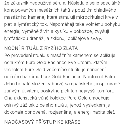
že zákazník nepoužívá sérum. Následuje série speciálně
koncipovaných masážních tahů s použitím chladivého
masážního kamene, které stimulují mikrocirkulaci krve v
pleti a lymfatický tok. Napomáhají také volnému pohybu
energie, výměně živin a kyslíku v pokožce, zvyšují
lymfatickou drenáž, a zklidňují obličejové svaly.
NOČNÍ RITUÁL Z RYZÍHO ZLATA
Po provedení rituálu s masážním kamenem se aplikuje
oční krém Pure Gold Radiance Eye Cream. Zlatým
vrcholem Pure Gold večerního rituálu je nanesení
nočního balzámu Pure Gold Radiance Nocturnal Balm.
Jeho bohaté složení v barvě šampaňského, inspirované
zářivým úsvitem, poskytne pleti ten nejvyšší komfort.
Charakteristická vůně kolekce Pure Gold umocňuje
oslnivý zážitek z celého rituálu, jehož výsledkem je
dokonale obnovená, rozjasněná, a energií nabitá pleť.
NADČASOVÝ PŘÍSTUP KE KRÁSE