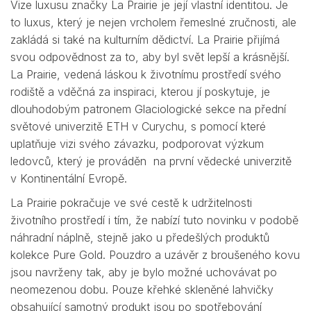
Vize luxusu značky La Prairie je její vlastní identitou. Je
to luxus, který je nejen vrcholem řemeslné zručnosti, ale
zakládá si také na kulturním dědictví. La Prairie přijímá
svou odpovědnost za to, aby byl svět lepší a krásnější.
La Prairie, vedená láskou k životnímu prostředí svého
rodiště a vděčná za inspiraci, kterou jí poskytuje, je
dlouhodobým patronem Glaciologické sekce na přední
světové univerzitě ETH v Curychu, s pomocí které
uplatňuje vizi svého závazku, podporovat výzkum
ledovců, který je prováděn na první vědecké univerzitě
v Kontinentální Evropě.
La Prairie pokračuje ve své cestě k udržitelnosti
životního prostředí i tím, že nabízí tuto novinku v podobě
náhradní náplně, stejně jako u předešlých produktů
kolekce Pure Gold. Pouzdro a uzávěr z broušeného kovu
jsou navrženy tak, aby je bylo možné uchovávat po
neomezenou dobu. Pouze křehké skleněné lahvičky
obsahující samotný produkt jsou po spotřebování