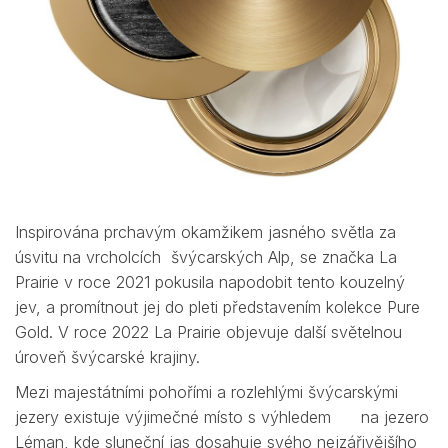
Inspirována prchavým okamžikem jasného světla za
úsvitu na vrcholcích švýcarských Alp, se značka La
Prairie v roce 2021 pokusila napodobit tento kouzelný
jev, a promítnout jej do pleti představením kolekce Pure
Gold. V roce 2022 La Prairie objevuje další světelnou
úroveň švýcarské krajiny.
Mezi majestátními pohořími a rozlehlými švýcarskými
jezery existuje výjimečné místo s výhledem na jezero
Léman, kde sluneční jas dosahuje svého nejzářivějšího