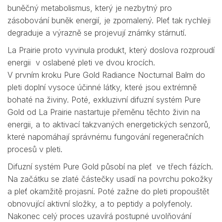
buněčný metabolismus, který je nezbytný pro
zásobování buněk energií, je zpomalený. Pleť tak rychleji
degraduje a výrazně se projevují známky stárnutí.
La Prairie proto vyvinula produkt, který doslova rozproudí
energii v oslabené pleti ve dvou krocích.
V prvním kroku Pure Gold Radiance Nocturnal Balm do
pleti doplní vysoce účinné látky, které jsou extrémně
bohaté na živiny. Poté, exkluzivní difuzní systém Pure
Gold od La Prairie nastartuje přeměnu těchto živin na
energii, a to aktivací takzvaných energetických senzorů,
které napomáhají správnému fungování regeneračních
procesů v pleti.
Difuzní systém Pure Gold působí na pleť ve třech fázích.
Na začátku se zlaté částečky usadí na povrchu pokožky
a pleť okamžitě projasní. Poté zažne do pleti propouštět
obnovující aktivní složky, a to peptidy a polyfenoly.
Nakonec celý proces uzavírá postupné uvolňování