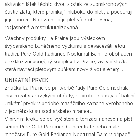
aktivních látek těchto dvou složek ze submikronových
částic zlata, které pronikají hluboko do pleti, a podporují
její obnovu. Noc za nocí je pleť více obnovená,
rozjasněná a restrukturalizovaná.
Všechny produkty La Prairie jsou výsledkem
švýcarského buněčného výzkumu s devadesáti letou
tradicí. Pure Gold Radiance Nocturnal Balm je obohacen
o exkluzivní buněčný komplex La Prairie, aktivní složku,
která navrací pleťovým buňkám nový život a energii.
UNIKÁTNÍ PRVEK
Značka La Prairie se při tvorbě řady Pure Gold nechala
inspirovat starověkými obřady, a proto je součástí balení
unikátní prvek v podobě masážního kamene vyrobeného
z jediného kusu sochařského mramoru.
V prvním kroku se po vyčištění a tonizaci nanese na pleť
sérum Pure Gold Radiance Concentrate nebo malé
množství Pure Gold Radiance Nocturnal Balm v případě,