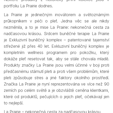
portfoliu La Prairie dodnes.
La Prairie je jedinečným inovátorem a světoznámým
průkopníkem v péči o pleť. Jedna věc se ale nikdy
nezměnila, a to je mise La Prairie: nekonečná cesta za
nadčasovou krásou. Srdcem buněčné terapie La Prairie
je Exkluzivní buněčný komplex – patentované tajemství
střežené již přes 40 let. Exkluzivní buněčný komplex je
kompletním wellness programem pro pokožku, který
dokáže pleť resetovat tak, aby se stále chovala mladě.
Produkty značky La Prairie jsou velmi účinné v boji proti
předčasnému stárnutí pleti a proti všem problémům, které
pleti způsobuje stres a jiné faktory okolního prostředí.
Značka La Prairie je nyní reprezentována ve více než 90
zemích po celém světě a je obzvláště ceněna klientkami,
které od produktů, pečujících o jejich pleť, očekávají jen
to nejlepší.
La Prairie – nekonečná cesta za nadčasovou krásou.