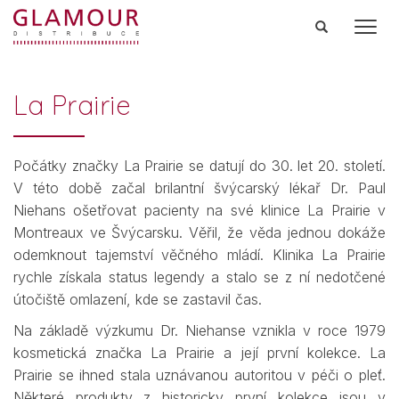
Men
La Prairie
Počátky značky La Prairie se datují do 30. let 20. století.
V této době začal brilantní švýcarský lékař Dr. Paul
Niehans ošetřovat pacienty na své klinice La Prairie v
Montreaux ve Švýcarsku. Věřil, že věda jednou dokáže
odemknout tajemství věčného mládí. Klinika La Prairie
rychle získala status legendy a stalo se z ní nedotčené
útočiště omlazení, kde se zastavil čas.
Na základě výzkumu Dr. Niehanse vznikla v roce 1979
kosmetická značka La Prairie a její první kolekce. La
Prairie se ihned stala uznávanou autoritou v péči o pleť.
Některé produkty z historicky první kolekce jsou v