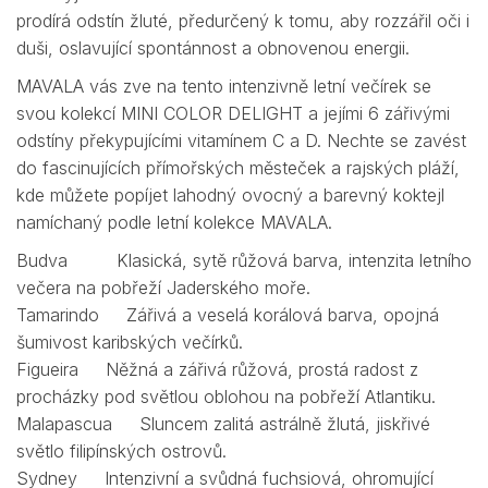
prodírá odstín žluté, předurčený k tomu, aby rozzářil oči i
duši, oslavující spontánnost a obnovenou energii.
MAVALA vás zve na tento intenzivně letní večírek se
svou kolekcí MINI COLOR DELIGHT a jejími 6 zářivými
odstíny překypujícími vitamínem C a D. Nechte se zavést
do fascinujících přímořských městeček a rajských pláží,
kde můžete popíjet lahodný ovocný a barevný koktejl
namíchaný podle letní kolekce MAVALA.
Budva Klasická, sytě růžová barva, intenzita letního
večera na pobřeží Jaderského moře.
Tamarindo Zářivá a veselá korálová barva, opojná
šumivost karibských večírků.
Figueira Něžná a zářivá růžová, prostá radost z
procházky pod světlou oblohou na pobřeží Atlantiku.
Malapascua Sluncem zalitá astrálně žlutá, jiskřivé
světlo filipínských ostrovů.
Sydney Intenzivní a svůdná fuchsiová, ohromující