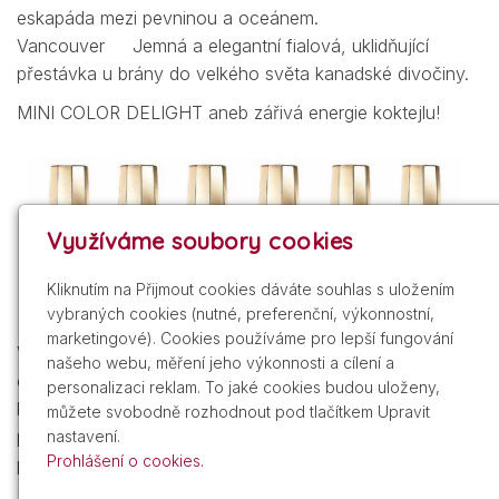
eskapáda mezi pevninou a oceánem.
Vancouver Jemná a elegantní fialová, uklidňující
přestávka u brány do velkého světa kanadské divočiny.
MINI COLOR DELIGHT aneb zářivá energie koktejlu!
Využíváme soubory cookies
Kliknutím na Přijmout cookies dáváte souhlas s uložením
vybraných cookies (nutné, preferenční, výkonnostní,
marketingové). Cookies používáme pro lepší fungování
V nových kolekcích laků na nehty MAVALA se vyskytuje
našeho webu, měření jeho výkonnosti a cílení a
organický křemík, a to ve formě derivátu organického
personalizaci reklam. To jaké cookies budou uloženy,
křemíku (INCI Dimethyl Oxobenzo Dioxasilane). Zvyšuje
můžete svobodně rozhodnout pod tlačítkem Upravit
přítomnost křemíku vyskytujícího se v nehtech a tím
nastavení.
Prohlášení o cookies.
přispívá k jejich kvalitě a odolnosti.