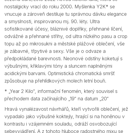
nostalgicky vrací do roku 2000. Myšlenka Y2K* se
vnucuje a zároveň destiluje tu správnou dávku elegance
a smyslnosti, inspirovanou mj. 90. léty. Ultra
sofistikované účesy, bláznivé doplňky, přehnané líčení,
odvážné a přehnané střihy, od ultra nízkého pasu a crop
topu až po mikrosukni a městské plážové oblečení, vše
je zábavné, třpytivé a sexy. Vše je o odvaze a
předpokládané barevnosti. Neonové odstíny koketují s
výbušnými, křiklavými tóny a sluncem naplněnými
acidickými barvami. Optimistická chromatická smršť
způsobuje na přehlídkových molech letní bouři.
* „Year 2 Kilo“, informační fenomén, který souvisel s
přechodem data začínajícího „19“ na datum „20“
Hravá vynalézavost návrhářů, kteří vytvořili oblečení, jež
vypadalo jako výbušné koktejly, hrající si na honěnou v
kontrastu i vzájemném souladu, odráží osvobozující
sebevyjádření. A z tohoto hluboce radostného mixu se