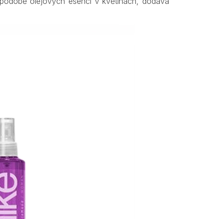
e v podobě olejových esencí v květinách, dodává