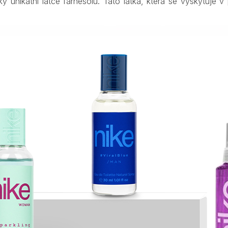
 díky unikátní látce farnesolu. Tato látka, která se vyskytuj