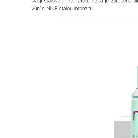
svojí stálostí a intenzitou, která je zaručena
vůním NIKE stálou intenzitu.