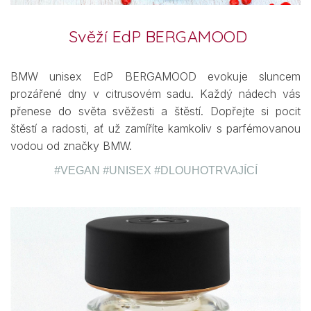
Svěží EdP BERGAMOOD
BMW unisex EdP BERGAMOOD evokuje sluncem
prozářené dny v citrusovém sadu. Každý nádech vás
přenese do světa svěžesti a štěstí. Dopřejte si pocit
štěstí a radosti, ať už zamíříte kamkoliv s parfémovanou
vodou od značky BMW.
#
VEGAN
#
UNISEX
#
DLOUHOTRVAJÍCÍ