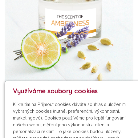
Využíváme soubory cookies
Hřejivá EdP AMBERNESS
Kliknutím na Přijmout cookies dáváte souhlas s uložením
vybraných cookies (nutné, preferenční, výkonnostní,
BMW unisex EdP AMBERNESS vás zahalí do uklidňující
marketingové). Cookies používáme pro lepší fungování
atmosféry. Vyzkoušejte parfémovanou vodu od značky
našeho webu, měření jeho výkonnosti a cílení a
BMW a užijte si spojení elegance a komfortu, které vás
personalizaci reklam. To jaké cookies budou uloženy,
bude provázet každým okamžikem.