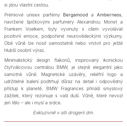
si jdou vlastní cestou.
Prémiové unisex parfémy
Bergamood
a
Amberness
,
navržené špičkovými parfuméry Alexandrou Monet a
Frankem Voelkem, byly vyvinuty s cílem vyvolávat
pozitivní emoce, podpořené neurovědeckými výzkumy.
Obě vůně lze nosit samostatně nebo vrstvit pro ještě
hlubší osobní výraz.
Minimalistický design flakonů, inspirovaný ikonickou
čtyřválcovou centrálou BMW, je stejně elegantní jako
samotné vůně. Magnetické uzávěry, reliéfní logo a
udržitelné balení podtrhují důraz na detail i odpovědný
přístup k planetě. BMW Fragrances přináší smyslový
zážitek, který rezonuje s vaší duší. Vůně, které nevozí
jen tělo – ale i mysl a srdce.
Exkluzivně v síti drogerií dm.