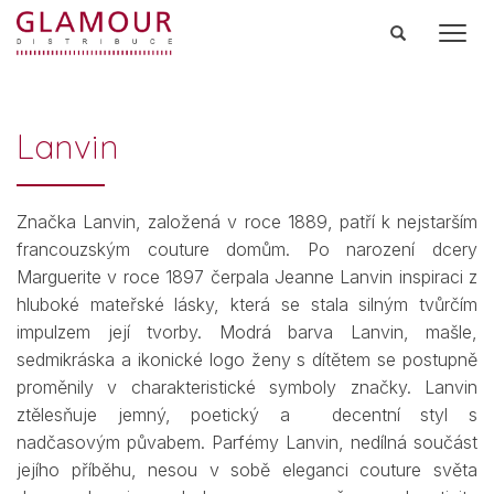
Men
Lanvin
Značka Lanvin, založená v roce 1889, patří k nejstarším
francouzským couture domům. Po narození dcery
Marguerite v roce 1897 čerpala Jeanne Lanvin inspiraci z
hluboké mateřské lásky, která se stala silným tvůrčím
impulzem její tvorby. Modrá barva Lanvin, mašle,
sedmikráska a ikonické logo ženy s dítětem se postupně
proměnily v charakteristické symboly značky. Lanvin
ztělesňuje jemný, poetický a decentní styl s
nadčasovým půvabem. Parfémy Lanvin, nedílná součást
jejího příběhu, nesou v sobě eleganci couture světa