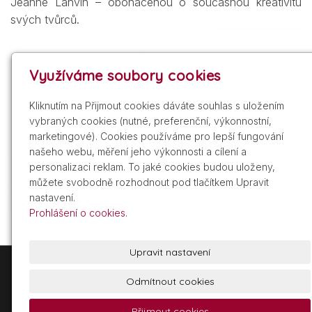
Jeanne Lanvin – obohacenou o současnou kreativitu
svých tvůrců.
Využíváme soubory cookies
Kliknutím na Přijmout cookies dáváte souhlas s uložením
vybraných cookies (nutné, preferenční, výkonnostní,
marketingové). Cookies používáme pro lepší fungování
našeho webu, měření jeho výkonnosti a cílení a
personalizaci reklam. To jaké cookies budou uloženy,
můžete svobodně rozhodnout pod tlačítkem Upravit
nastavení.
Prohlášení o cookies.
Upravit nastavení
+420 605 209 211
info@gdist.cz
Odmítnout cookies
Přijmout cookies