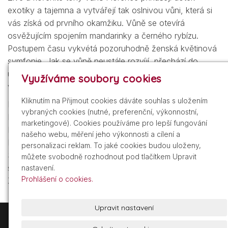
exotiky a tajemna a vytvářejí tak oslnivou vůni, která si
vás získá od prvního okamžiku. Vůně se otevírá
osvěžujícím spojením mandarinky a černého rybízu.
Postupem času vykvétá pozoruhodně ženská květinová
symfonie. Jak se vůně neustále rozvíjí, přechází do
uzemňujících zemitých tónů pižma, ambry a pačuli a
Využíváme soubory cookies
vytváří podmanivou vůni.
Kliknutím na Přijmout cookies dáváte souhlas s uložením
RODINA VŮNÍ:
vybraných cookies (nutné, preferenční, výkonnostní,
Květinově-chyprová (mistr parfumér: Marie Salamagne,
marketingové). Cookies používáme pro lepší fungování
Firmenich)
našeho webu, měření jeho výkonnosti a cílení a
HLAVA: Mandarinka, černý rybíz
personalizaci reklam. To jaké cookies budou uloženy,
SRDCE: Pomerančový květ, květ grapefruitu, květ a
můžete svobodně rozhodnout pod tlačítkem Upravit
semínka ibišku
nastavení.
Prohlášení o cookies.
ZÁKLAD: Pačuli, pižmo, ambra
Upravit nastavení
+420 605 209 211
info@gdist.cz