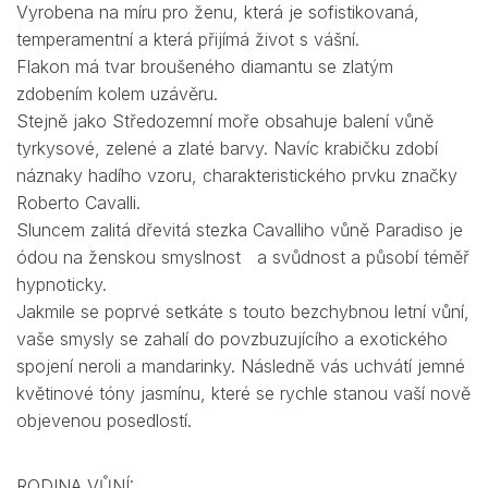
Vyrobena na míru pro ženu, která je sofistikovaná,
temperamentní a která přijímá život s vášní.
Flakon má tvar broušeného diamantu se zlatým
zdobením kolem uzávěru.
Stejně jako Středozemní moře obsahuje balení vůně
tyrkysové, zelené a zlaté barvy. Navíc krabičku zdobí
náznaky hadího vzoru, charakteristického prvku značky
Roberto Cavalli.
Sluncem zalitá dřevitá stezka Cavalliho vůně Paradiso je
ódou na ženskou smyslnost a svůdnost a působí téměř
hypnoticky.
Jakmile se poprvé setkáte s touto bezchybnou letní vůní,
vaše smysly se zahalí do povzbuzujícího a exotického
spojení neroli a mandarinky. Následně vás uchvátí jemné
květinové tóny jasmínu, které se rychle stanou vaší nově
objevenou posedlostí.
RODINA VŮNÍ: