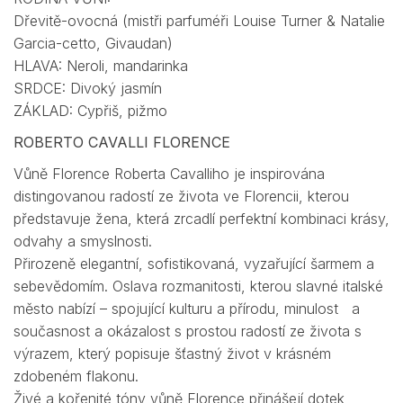
Dřevitě-ovocná (mistři parfuméři Louise Turner & Natalie
Garcia-cetto, Givaudan)
HLAVA: Neroli, mandarinka
SRDCE: Divoký jasmín
ZÁKLAD: Cypřiš, pižmo
ROBERTO CAVALLI FLORENCE
Vůně Florence Roberta Cavalliho je inspirována
distingovanou radostí ze života ve Florencii, kterou
představuje žena, která zrcadlí perfektní kombinaci krásy,
odvahy a smyslnosti.
Přirozeně elegantní, sofistikovaná, vyzařující šarmem a
sebevědomím. Oslava rozmanitosti, kterou slavné italské
město nabízí – spojující kulturu a přírodu, minulost a
současnost a okázalost s prostou radostí ze života s
výrazem, který popisuje šťastný život v krásném
zdobeném flakonu.
Živé a kořenité tóny vůně Florence přinášejí dotek