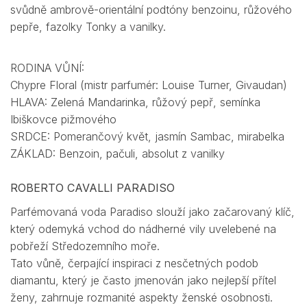
svůdně ambrově-orientální podtóny benzoinu, růžového
pepře, fazolky Tonky a vanilky.
RODINA VŮNÍ:
Chypre Floral (mistr parfumér: Louise Turner, Givaudan)
HLAVA: Zelená Mandarinka, růžový pepř, semínka
Ibiškovce pižmového
SRDCE: Pomerančový květ, jasmín Sambac, mirabelka
ZÁKLAD: Benzoin, pačuli, absolut z vanilky
ROBERTO CAVALLI PARADISO
Parfémovaná voda Paradiso slouží jako začarovaný klíč,
který odemyká vchod do nádherné vily uvelebené na
pobřeží Středozemního moře.
Tato vůně, čerpající inspiraci z nesčetných podob
diamantu, který je často jmenován jako nejlepší přítel
ženy, zahrnuje rozmanité aspekty ženské osobnosti.