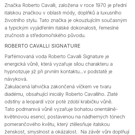
Značka Roberto Cavalli, založena v roce 1970 je přední
italskou značkou v oblasti módy, doplňků a luxusního
životního stylu. Tato značka je okouzlujícím současným
a typickým vyjádřením italské dokonalosti, řemeslné
zručnosti a středomořského původu.
ROBERTO CAVALLI SIGNATURE
Parfémovaná voda Roberto Cavalli Signature je
energická vůně, která vyzařuje sílou charakteru a
hypnotizuje již při prvním kontaktu…v podstatě je
návyková.
Zakulacená lahvička zakončená víčkem ve tvaru
diadému, obsahující iniciály Roberto Cavalliho. Zlaté
odstíny a leopardí vzor poté zdobí krabičku vůně.
Tato podmanivá vůně vyzařuje bohatou orientálně-
květinovou esencí, postavenou na nádherných tónech
pomerančového květu, který ztělesňuje italskou
ženskost, smyslnost a okázalost. Na závěr vůni doplňují