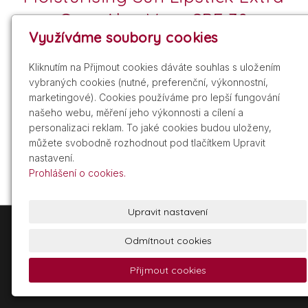
Care Aloe Vera SPF 30
Využíváme soubory cookies
Kliknutím na Přijmout cookies dáváte souhlas s uložením
vybraných cookies (nutné, preferenční, výkonnostní,
marketingové). Cookies používáme pro lepší fungování
našeho webu, měření jeho výkonnosti a cílení a
personalizaci reklam. To jaké cookies budou uloženy,
můžete svobodně rozhodnout pod tlačítkem Upravit
nastavení.
Prohlášení o cookies.
Upravit nastavení
+420 605 209 211
info@gdist.cz
Odmítnout cookies
Přijmout cookies
© 2026 Glamour Distribuce, a.s.
Powered by
inPage