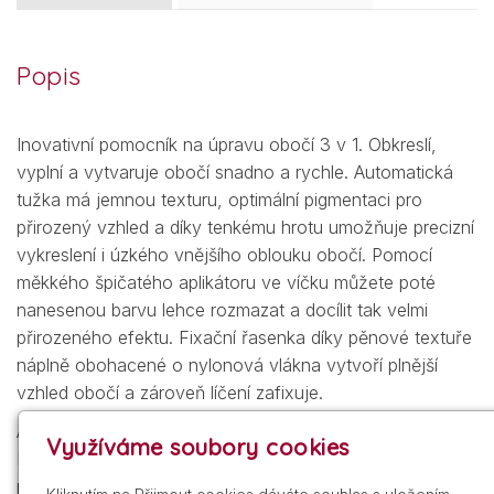
Popis
Inovativní pomocník na úpravu obočí 3 v 1. Obkreslí,
vyplní a vytvaruje obočí snadno a rychle. Automatická
tužka má jemnou texturu, optimální pigmentaci pro
přirozený vzhled a díky tenkému hrotu umožňuje precizní
vykreslení i úzkého vnějšího oblouku obočí. Pomocí
měkkého špičatého aplikátoru ve víčku můžete poté
nanesenou barvu lehce rozmazat a docílit tak velmi
přirozeného efektu. Fixační řasenka díky pěnové textuře
náplně obohacené o nylonová vlákna vytvoří plnější
vzhled obočí a zároveň líčení zafixuje.
Aplikace:
Využíváme soubory cookies
KROK 1: Nejprve pomocí automatické tužky obočí
pečlivě vykreslete. Lehkými krátkými tahy snadno