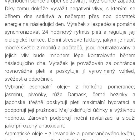
východem slunce a opět se zavírají, když slunce zapadá.
Díky tomu dokáže vyvážit negativní vlivy, s kterými se
během dne setkává a načerpat přes noc dostatek
energie na následující den. Výtažek z lespedézie pomáhá
synchronizovat 24 hodinový rytmus pleti a reguluje její
biologické funkce. Denní stresové faktory, jakým je např.
modré světlo z mobilů a počítačů, jsou neutralizovány a
jejich vliv bude mnohem lépe kontrolován během
následujícího dne. Výtažek je považován za ochránce
rovnovážné pleti a poskytuje jí vyrov-naný vzhled,
svěžest a odpočinek.
Vybrané esenciální oleje- z hořkého pomeranče,
jasmínu, pivoňky, růže Damask, černé bezinky a
japonské třešně poskytují pleti maximální hydrataci a
podporují její pružnost. Mají zklidňující účinky a výživnou
hodnotu. Zároveň podporují noční revitalizaci a slouží
jako přirozený antioxidant.
Aromatické oleje - z levandule a pomerančového květu,