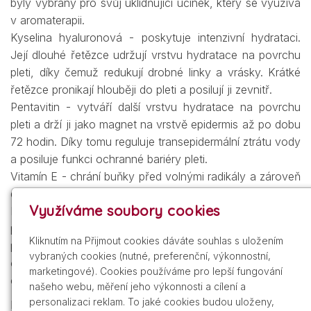
byly vybrány pro svůj uklidňující účinek, který se využívá
v aromaterapii.
Kyselina hyaluronová - poskytuje intenzivní hydrataci.
Její dlouhé řetězce udržují vrstvu hydratace na povrchu
pleti, díky čemuž redukují drobné linky a vrásky. Krátké
řetězce pronikají hlouběji do pleti a posilují ji zevnitř.
Pentavitin - vytváří další vrstvu hydratace na povrchu
pleti a drží ji jako magnet na vrstvě epidermis až po dobu
72 hodin. Díky tomu reguluje transepidermální ztrátu vody
a posiluje funkci ochranné bariéry pleti.
Vitamín E - chrání buňky před volnými radikály a zároveň
dodává pleti větší pružnost.
Využíváme soubory cookies
Declaré SRC™ Complex - snižuje přecitlivělost pleti a
posiluje její odolnost. Citelné i viditelné znám-ky
Kliknutím na Přijmout cookies dáváte souhlas s uložením
podráždění jsou rychle a trvale redukovány. Zároveň je
vybraných cookies (nutné, preferenční, výkonnostní,
obnovena ochranná bariéra pleti a navíc se zintenzivní
marketingové). Cookies používáme pro lepší fungování
ochrana buněk.
našeho webu, měření jeho výkonnosti a cílení a
personalizaci reklam. To jaké cookies budou uloženy,
Použití: