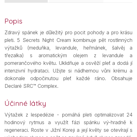
Popis
Zdravý spánek je důležitý pro pocit pohody a pro krásu
pleti. 5 Secrets Night Cream kombinuje pět rostlinných
výtažků (meduňka, levandule, heřmánek, šalvěj a
třezalka) s aromatickým olejem z levandule a
pomerančového květu. Uklidňuje a osvěží pleť a dodá jí
intenzivní hydrataci. Užijte si nádhernou vůni krému a
dokonale odpočinutou pleť každé ráno. Obsahuje
Declaré SRC™ Complex.
Účinné látky
Výtažek z lespedézie - pomáhá pleti optimalizovat 24
hodinový rytmus a využít fázi spánku vý-hradně k
regeneraci. Roste v Jižní Koreji a její květy se otevírají s