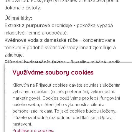
tónovanou. Poskytuje ryzí zážitek z relaxace a pocitu
dokonalé čistoty.
Účinné látky:
Extrakt z purpurové orchideje
- pokožka vypadá
mladistvě, jemně a odpočatě.
Květinová voda z damašské růže
- koncentrované
tonikum v podobě květinové vody ihned zjemňuje a
zklidňuje.
Přírodní hydratační* faktor
- (kyseliny mléčné, sodík,
močovina, serin, chlorid sodný)
Využíváme soubory cookies
Dopřává pokožce bohatou hydrataci jejích svrchních
vrstev, pomáhá jí udržet si přirozenou hladinu a
Kliknutím na Přijmout cookies dáváte souhlas s uložením
kompenzuje aktuální hydratační nerovnováhu.
vybraných cookies (nutné, preferenční, výkonnostní,
marketingové). Cookies používáme pro lepší fungování
Použití:
našeho webu, měření jeho výkonnosti a cílení a
zavřete oči a lehce posprejujte celý obličej a krk. Poté
personalizaci reklam. To jaké cookies budou uloženy,
zbytky odstraňte vatovými tampony.
můžete svobodně rozhodnout pod tlačítkem Upravit
nastavení.
Prohlášení o cookies.