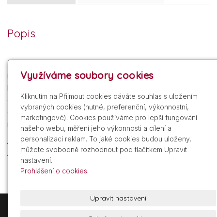
Popis
Tekutý korektor pro přirozené krytí zejména barevných
Využíváme soubory cookies
nerovností pleti, jako jsou tmavé kruhy pod očima. S
lehkou, snadno roztíratelnou a vrstvitelnou texturou a
Kliknutím na Přijmout cookies dáváte souhlas s uložením
dlouhotrvajícím složením. Rozjasňuje a hydratuje pleť
vybraných cookies (nutné, preferenční, výkonnostní,
díky kyselině hyaluronové a diamantovým
marketingové). Cookies používáme pro lepší fungování
mikročástečkám.
našeho webu, měření jeho výkonnosti a cílení a
personalizaci reklam. To jaké cookies budou uloženy,
Aplikace:
můžete svobodně rozhodnout pod tlačítkem Upravit
Aplikujte před nanesením make-upu pro lehký, přirozený
nastavení.
vzhled; pro větší krycí schopnost aplikujte na make-up.
Prohlášení o cookies.
Upravit nastavení
+420 605 209 211
info@gdist.cz