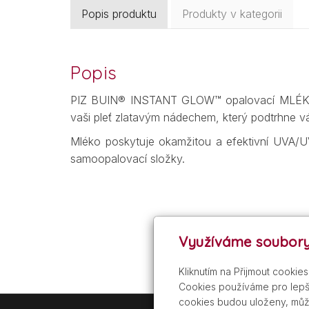
Popis produktu
Produkty v kategorii
Popis
PIZ BUIN® INSTANT GLOW™ opalovací MLÉKO pro
vaši pleť zlatavým nádechem, který podtrhne váš
Mléko poskytuje okamžitou a efektivní UVA/UV
samoopalovací složky.
Využíváme soubory
Kliknutím na Přijmout cookie
Cookies používáme pro lepší
cookies budou uloženy, můž