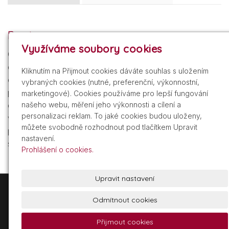
Popis
Využíváme soubory cookies
Opalovací sprej pro okamžitě zářivou pleť. Přípravek
obsahuje jemné, světlo odrážející částečky, které
Kliknutím na Přijmout cookies dáváte souhlas s uložením
okamžitě rozjasní Vaši pleť zlatavým nádechem, který
vybraných cookies (nutné, preferenční, výkonnostní,
podtrhne Váš přirozený tón pleti. Sprej poskytuje
marketingové). Cookies používáme pro lepší fungování
okamžitou a efektivní UVA/UVB ochranu. Rychle se
našeho webu, měření jeho výkonnosti a cílení a
personalizaci reklam. To jaké cookies budou uloženy,
vstřebávající, nemastné a nelepivé složení hydratuje
můžete svobodně rozhodnout pod tlačítkem Upravit
pokožku. Vodě a potu odolné. Neobsahuje
nastavení.
samoopalovací složky.
Prohlášení o cookies.
Upravit nastavení
+420 605 209 211
info@gdist.cz
Odmítnout cookies
Přijmout cookies
© 2026 Glamour Distribuce, a.s.
Powered by
inPage