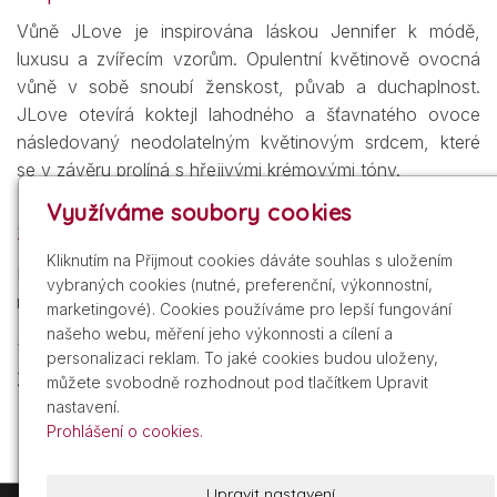
Vůně JLove je inspirována láskou Jennifer k módě,
luxusu a zvířecím vzorům. Opulentní květinově ovocná
vůně v sobě snoubí ženskost, půvab a duchaplnost.
JLove otevírá koktejl lahodného a šťavnatého ovoce
následovaný neodolatelným květinovým srdcem, které
se v závěru prolíná s hřejivými krémovými tóny.
Využíváme soubory cookies
Složení
Kliknutím na Přijmout cookies dáváte souhlas s uložením
Hlava: mražený ananas, malina, růžový grep, šťavnatá
vybraných cookies (nutné, preferenční, výkonnostní,
mandarinka
marketingové). Cookies používáme pro lepší fungování
našeho webu, měření jeho výkonnosti a cílení a
Srdce: leknín, kokosová orchidej, tahitská gardénie
personalizaci reklam. To jaké cookies budou uloženy,
Základ: vanilkový sorbet, bílé dřevo, pižmo
můžete svobodně rozhodnout pod tlačítkem Upravit
nastavení.
Prohlášení o cookies.
Upravit nastavení