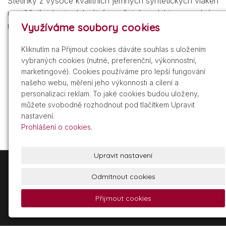
Štětinky z vysoce kvalitních jemných syntetických vláken
umožňují nabrat adekvátní množství produktu a snadné
roztírání.
Využíváme soubory cookies
Kliknutím na Přijmout cookies dáváte souhlas s uložením
vybraných cookies (nutné, preferenční, výkonnostní,
marketingové). Cookies používáme pro lepší fungování
našeho webu, měření jeho výkonnosti a cílení a
personalizaci reklam. To jaké cookies budou uloženy,
můžete svobodně rozhodnout pod tlačítkem Upravit
nastavení.
Prohlášení o cookies.
Upravit nastavení
+420 605 209 211
info@gdist.cz
Odmítnout cookies
Přijmout cookies
© 2026 Glamour Distribuce, a.s.
Powered by
inPage