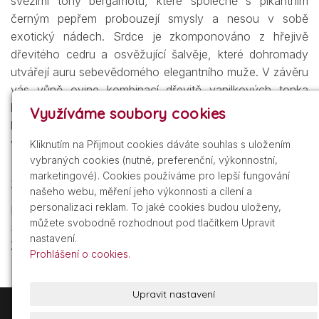
svěžími tóny bergamotu, které společně s pikantním
černým pepřem probouzejí smysly a nesou v sobě
exotický nádech. Srdce je zkomponováno z hřejivě
dřevitého cedru a osvěžující šalvěje, které dohromady
utvářejí auru sebevědomého elegantního muže. V závěru
vás vůně ovine kombinací dřevitě vanilkových tonka
bobů, hřejivě suché ambry a stimulujícího sladkého
Využíváme soubory cookies
kakaa. Výsledkem je dlouhotrvající vůně, která bude
vaším společníkem po celý den.
Kliknutím na Přijmout cookies dáváte souhlas s uložením
vybraných cookies (nutné, preferenční, výkonnostní,
marketingové). Cookies používáme pro lepší fungování
Složení
našeho webu, měření jeho výkonnosti a cílení a
personalizaci reklam. To jaké cookies budou uloženy,
Hlava:
bergamot, černý pepř, pepř
můžete svobodně rozhodnout pod tlačítkem Upravit
Srdce:
cedrové dřevo, šalvěj
nastavení.
Základ:
tonka boby, ambra, kakao
Prohlášení o cookies.
Upravit nastavení