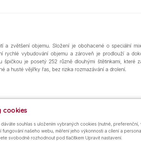
í a zvětšení objemu. Složení je obohacené o speciální mi
ní rychlé vybudování objemu a zároveň je prodlouží a dok
ou špičkou je posetý 252 různě dlouhými štětinkami, které
 a husté vějířky řas, bez rizika rozmazávání a drolení.
cak pohyby. Pro výraznější efekt nanášejte ve více vrstvách.
 cookies
s dáváte souhlas s uložením vybraných cookies (nutné, preferenční,
 fungování našeho webu, měření jeho výkonnosti a cílení a personal
ete svobodně rozhodnout pod tlačítkem Upravit nastavení.