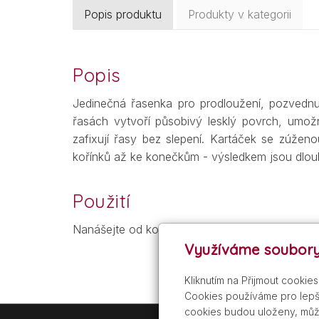
Popis produktu
Produkty v kategorii
Popis
Jedinečná řasenka pro prodloužení, pozvednut
řasách vytvoří působivý lesklý povrch, umož
zafixují řasy bez slepení. Kartáček se zúžen
kořínků až ke konečkům - výsledkem jsou dlouhé
Použití
Nanášejte od kořínků ke konečkům lehkými cik-
Využíváme soubory
Kliknutím na Přijmout cookie
Cookies používáme pro lepší
cookies budou uloženy, můž