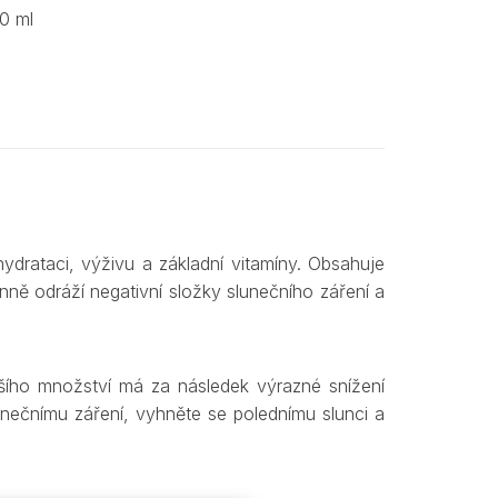
50 ml
hydrataci, výživu a základní vitamíny. Obsahuje
ně odráží negativní složky slunečního záření a
ího množství má za následek výrazné snížení
unečnímu záření, vyhněte se polednímu slunci a