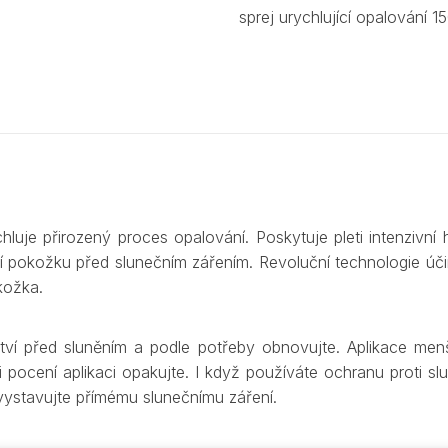
sprej urychlující opalování 1
luje přirozený proces opalování. Poskytuje pleti intenzivní 
í pokožku před slunečním zářením. Revoluční technologie účin
kožka.
í před sluněním a podle potřeby obnovujte. Aplikace menš
 pocení aplikaci opakujte. I když používáte ochranu proti sl
vystavujte přímému slunečnímu záření.