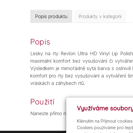
Popis produktu
Produkty v kategorii
Popis
Lesky na rty Revlon Ultra HD Vinyl Lip Polish
maximální komfort bez vysušování či vytváření
Výsledkem je mimořádně sytá barva s oslnivě l
komfort pro rty bez vysušování a vytváření šmo
vráskách a záhybech rtů.
Použití
Využíváme soubory
Naneste přímo na rty pomocí aplikátororu. V p
Kliknutím na Přijmout cookie
Cookies používáme pro lepší