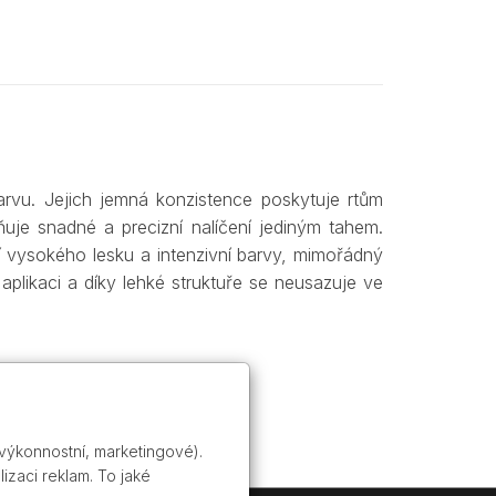
barvu. Jejich jemná konzistence poskytuje rtům
ňuje snadné a precizní nalíčení jediným tahem.
í vysokého lesku a intenzivní barvy, mimořádný
aplikaci a díky lehké struktuře se neusazuje ve
 výkonnostní, marketingové).
izaci reklam. To jaké