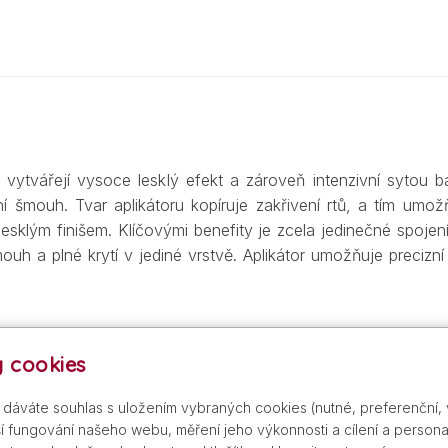
 vytvářejí vysoce lesklý efekt a zároveň intenzivní sytou 
 šmouh. Tvar aplikátoru kopíruje zakřivení rtů, a tím umož
esklým finišem. Klíčovými benefity je zcela jedinečné spojen
uh a plné krytí v jediné vrstvě. Aplikátor umožňuje precizní 
 cookies
řípadě potřeby opakujte během dne.
s dáváte souhlas s uložením vybraných cookies (nutné, preferenční,
 fungování našeho webu, měření jeho výkonnosti a cílení a personal