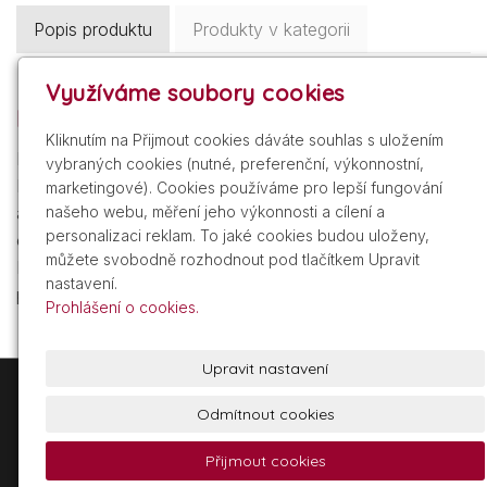
Popis produktu
Produkty v kategorii
Využíváme soubory cookies
Popis
Kliknutím na Přijmout cookies dáváte souhlas s uložením
Použití:
vybraných cookies (nutné, preferenční, výkonnostní,
Použijte světlejší oční stíny v blízkosti vnitřního rohu oka
marketingové). Cookies používáme pro lepší fungování
a na obočí k rozjasnění očí. Pro zesílení vnějšího rohu
našeho webu, měření jeho výkonnosti a cílení a
personalizaci reklam. To jaké cookies budou uloženy,
oka použijte střední barvy, pro oční víčko tmavší tóny.
můžete svobodně rozhodnout pod tlačítkem Upravit
Pro delší výdrž a vyšší barevnou intezitu očních stínů,
nastavení.
před nanesením aplikujte Naj Oleari Smooth Eye Primer.
Prohlášení o cookies.
Upravit nastavení
+420 605 209 211
info@gdist.cz
Odmítnout cookies
Přijmout cookies
© 2026 Glamour Distribuce, a.s.
Powered by
inPage