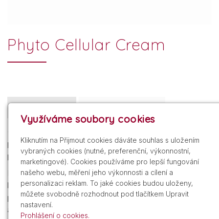
Phyto Cellular Cream
Popis produktu
Produkty v kategorii
Využíváme soubory cookies
(exkluzivní kelímek z ušlechtilého francouzského
Kliknutím na Přijmout cookies dáváte souhlas s uložením
porcelánu značky Bernardaud z Limoges, opětovně
vybraných cookies (nutné, preferenční, výkonnostní,
plnitelný)
marketingové). Cookies používáme pro lepší fungování
našeho webu, měření jeho výkonnosti a cílení a
Mimořádně šetrná, jemně krémová pleťová péče s
personalizaci reklam. To jaké cookies budou uloženy,
koktejlem nejexkluzivnějších aktivních ingrediencí dokáže
můžete svobodně rozhodnout pod tlačítkem Upravit
pokožce doslova vdechnout energii, regeneruje ji, vyplní
nastavení.
a rozzáří mladistvě zdravým vzhledem.
Prohlášení o cookies.