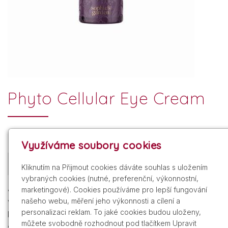
Phyto Cellular Eye Cream
Využíváme soubory cookies
Popis produktu
Produkty v kategorii
Kliknutím na Přijmout cookies dáváte souhlas s uložením
vybraných cookies (nutné, preferenční, výkonnostní,
Jemně hýčkající oční krém redukuje drobné linky a
marketingové). Cookies používáme pro lepší fungování
našeho webu, měření jeho výkonnosti a cílení a
vrásky kolem očí a zároveň si poradí i s otoky a tmavými
personalizaci reklam. To jaké cookies budou uloženy,
kruhy kolem nich. Pomocí speciálního rozptylovače
můžete svobodně rozhodnout pod tlačítkem Upravit
světla dokáže rozjasnit pohled a viditelně omladit