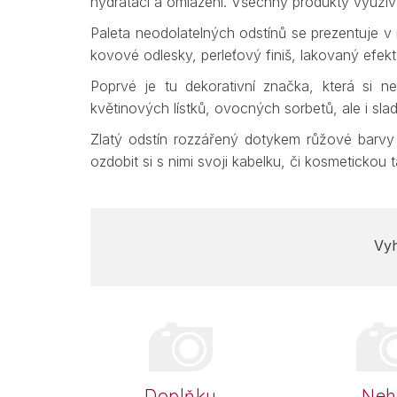
hydrataci a omlazení. Všechny produkty využívaj
Paleta neodolatelných odstínů se prezentuje v 
kovové odlesky, perleťový finiš, lakovaný efekt
Poprvé je tu dekorativní značka, která si ne
květinových lístků, ovocných sorbetů, ale i sl
Zlatý odstín rozzářený dotykem růžové barvy 
ozdobit si s nimi svoji kabelku, či kosmetickou t
Vyh
Doplňky
Neh