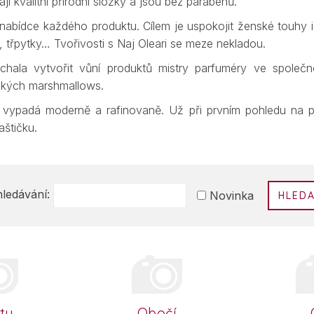
í kvalitní přírodní složky a jsou bez parabenů.
nabídce každého produktu. Cílem je uspokojit ženské touhy i c
, třpytky… Tvořivosti s Naj Oleari se meze nekladou.
chala vytvořit vůní produktů mistry parfuméry ve společno
adkých marshmallows.
vypadá moderně a rafinovaně. Už při prvním pohledu na pří
aštičku.
ledávání:
HLED
ty
Obočí