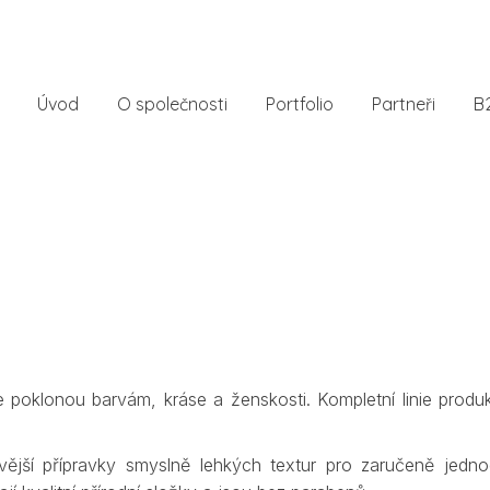
Úvod
O společnosti
Portfolio
Partneři
B
e poklonou barvám, kráse a ženskosti. Kompletní linie produk
vější přípravky smyslně lehkých textur pro zaručeně jednodu