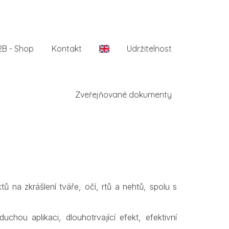
2B - Shop
Kontakt
En
Udržitelnost
Zveřejňované dokumenty
tů na zkrášlení tváře, očí, rtů a nehtů, spolu s
chou aplikaci, dlouhotrvající efekt, efektivní