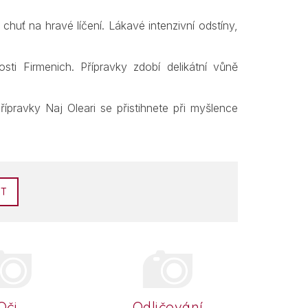
huť na hravé líčení. Lákavé intenzivní odstíny,
sti Firmenich. Přípravky zdobí delikátní vůně
pravky Naj Oleari se přistihnete při myšlence
AT
Oči
Odličování